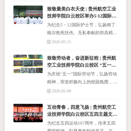
致敬最美白衣天使 | 贵州航空工业
技师学院白云校区举办5·12国际护
士节主题庆祝活动
为纪念5・12国际护士节，弘扬南丁
格尔救死扶伤、无私奉献的崇高精
神，贵州航空工业技师学院白云校区
2026-05-15
在后操场隆重举办国际护士节主题庆
祝活动。
致敬劳动者，奋进新征程 | 贵州航
空工业技师学院白云校区 “五一”
主题黑板报评选活动圆满落幕
为庆祝“五一”国际劳动节，弘扬劳动
精神，营造积极向上的校园氛围，深
化劳动教育成效，贵州航空工业技师
2026-05-09
学院白云校区于2026年4月16日至22
日开展“五一”主题黑板报创作活动，
五动青春，四意飞扬 | 贵州航空工
评选工作已
业技师学院白云校区五四主题文艺
汇演圆满举行
为纪念五四运动107周年，传承五四