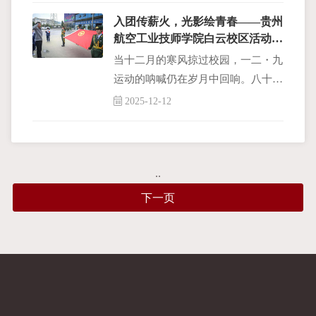
了一份《返校安全提示》
入团传薪火，光影绘青春——贵州
航空工业技师学院白云校区活动纪
实
当十二月的寒风掠过校园，一二・九
运动的呐喊仍在岁月中回响。八十余
年前，一群热血青年以赤子之心赴国
2025-12-12
难，用臂膀扛起民族危亡的重任。
..
下一页