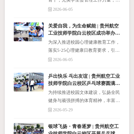
骨干，充实学生会管理工作力量，贵
州航空工业技师学院白云校区学生会
2026-06-05
主席竞选活动于6月4日下午5:30在四
楼会议室顺利开展。
关爱自我，为生命赋能 | 贵州航空
工业技师学院白云校区成功举办心
理健康游园会
为深入推进校园心理健康教育工作，
落实5·25心理健康日教育要求，引导
广大学生正视心理情绪、悦纳自我、
2026-06-05
舒缓学业与生活压力
乒出快乐 乓出友谊 | 贵州航空工业
技师学院白云校区乒乓球赛圆满落
幕
为持续推进校园文体建设，弘扬全民
健身与顽强拼搏的体育精神，丰富学
生课余文化生活，贵州航空工业技师
2026-05-29
学院白云校区于5月26日在学校后操
场乒乓球台举办校园乒乓球比赛决
银球飞扬・青春逐梦 | 贵州航空工
赛。
业技师学院白云校区开展乒乓球比