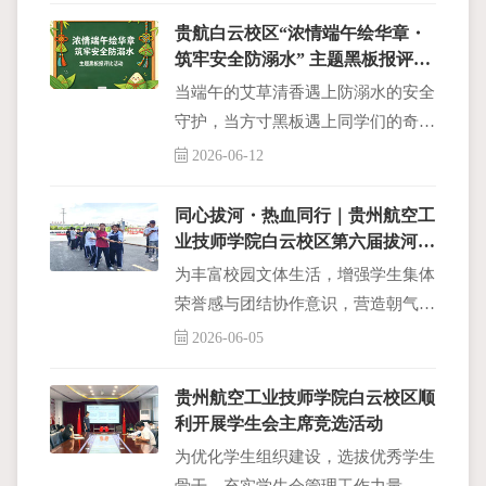
务与管理专业徐勤言、倪嘉彷、张文
贵航白云校区“浓情端午绘华章・
雯、陈邓吉鋆
筑牢安全防溺水” 主题黑板报评比
投票正式启动
当端午的艾草清香遇上防溺水的安全
守护，当方寸黑板遇上同学们的奇思
妙想，会碰撞出怎样的火花?贵州航
2026-06-12
空工业技师学院白云校区“浓情端午
绘华章・筑牢安全防溺水”主题黑板
同心拔河・热血同行｜贵州航空工
报评比创作
业技师学院白云校区第六届拔河比
赛圆满落幕
为丰富校园文体生活，增强学生集体
荣誉感与团结协作意识，营造朝气蓬
勃、积极向上的校园氛围，近日，贵
2026-06-05
州航空工业技师学院白云校区成功举
办第六届 “同心拔河·热血同行” 拔河
贵州航空工业技师学院白云校区顺
比赛。
利开展学生会主席竞选活动
为优化学生组织建设，选拔优秀学生