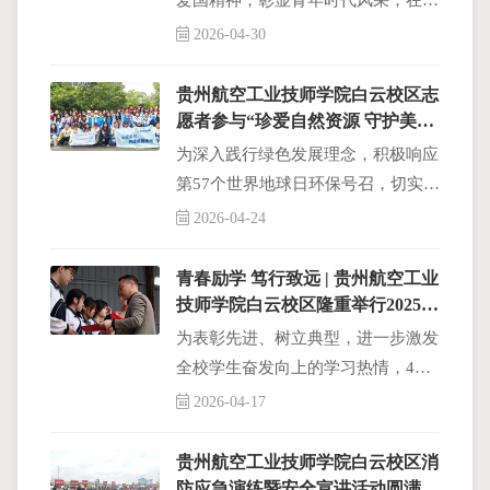
爱国精神，彰显青年时代风采，在校
领导的统筹部署与悉心关怀下，贵州
2026-04-30
航空工业技师学院白云校区五四主题
文艺汇演圆满举行。
贵州航空工业技师学院白云校区志
愿者参与“珍爱自然资源 守护美丽
中国”4·22世界地球日志愿服务活
为深入践行绿色发展理念，积极响应
动
第57个世界地球日环保号召，切实增
强青年学子生态保护意识，2026年4
2026-04-24
月22日下午
青春励学 笃行致远 | 贵州航空工业
技师学院白云校区隆重举行2025-
2026学年第一学期表彰大会
为表彰先进、树立典型，进一步激发
全校学生奋发向上的学习热情，4月
14日上午，贵州航空工业技师学院白
2026-04-17
云校区隆重举行2025-2026学年第一
学期学生表彰大会。
贵州航空工业技师学院白云校区消
防应急演练暨安全宣讲活动圆满完