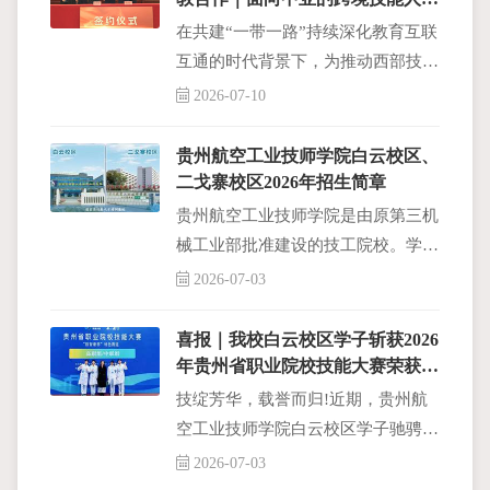
联合培养平台已成功搭建
在共建“一带一路”持续深化教育互联
互通的时代背景下，为推动西部技工
教育对外开放，搭建面向中亚的跨境
2026-07-10
技能人才联合培养平台，2026年7月
2日，我校与吉尔吉斯 - 中国大学隆
贵州航空工业技师学院白云校区、
重举行合作备
二戈寨校区2026年招生简章
贵州航空工业技师学院是由原第三机
械工业部批准建设的技工院校。学校
隶属于中国航空工业集团有限公司，
2026-07-03
事业编制由中央编办管理，属于央企
办学。教育教学业务由贵州省人力资
喜报｜我校白云校区学子斩获2026
源和社会保
年贵州省职业院校技能大赛荣获二
等奖
技绽芳华，载誉而归!近期，贵州航
空工业技师学院白云校区学子驰骋赛
场、奋勇争先。本次赛事，由钟亚、
2026-07-03
汪静两位老师带队指导，25级老年服