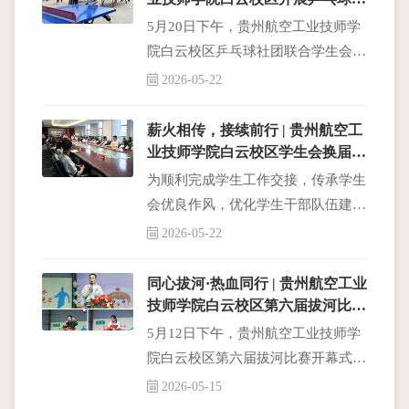
赛活动
5月20日下午，贵州航空工业技师学
院白云校区乒乓球社团联合学生会开
展“银球飞扬・青春逐梦” 乒乓球活
2026-05-22
动，旨在丰富校园课余文化生活
薪火相传，接续前行 | 贵州航空工
业技师学院白云校区学生会换届大
会顺利召开
为顺利完成学生工作交接，传承学生
会优良作风，优化学生干部队伍建
设，持续夯实校园学生工作根基，
2026-05-22
2026年5月19日，贵州航空工业技师
学院白云校区学生会换届大会在综合
同心拔河·热血同行 | 贵州航空工业
楼四楼顺利召开。
技师学院白云校区第六届拔河比赛
开幕式顺利举行
5月12日下午，贵州航空工业技师学
院白云校区第六届拔河比赛开幕式在
后操场顺利举行。开幕式上，各班队
2026-05-15
伍整齐列队、精神饱满。