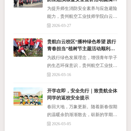
成
为提升师生消防安全素养与应急避险
能力，贵州航空工业技师学院白云校
区于 2026年3月26日下午 15:00 开展
2026-03-27
消防演练。
贵航白云校区“播种绿色希望 践行
青春担当”植树节主题活动顺利开
展
为践行绿色发展理念，增强青年学子
的生态环保意识，贵州航空工业技师
学院白云校区“播种绿色希望 践行青
2026-03-16
春担当”植树节主题活动于2026年3
月12日18:30在后操场顺利开展。
开学在即，安全先行｜致贵航全体
同学的返校安全提示
春回大地，万象更新。随着新春假期
的温暖余韵渐渐散去，崭新的学期正
在向我们招手。在大家收拾行囊、准
2026-03-05
备踏上返校旅途之际，学校特别准备