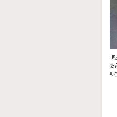
"
教
动