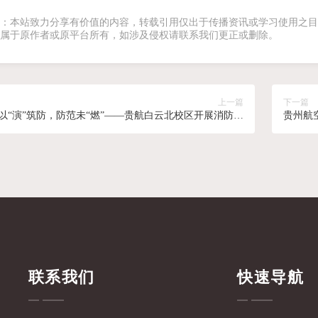
：本站致力分享有价值的内容，转载引用仅出于传播资讯或学习使用之目
属于原作者或原平台所有，如涉及侵权请联系我们更正或删除。
上一篇
下一篇
以“演”筑防，防范未“燃”——贵航白云北校区开展消防应
贵州航
急疏散演练视频
工作推
联系我们
快速导航