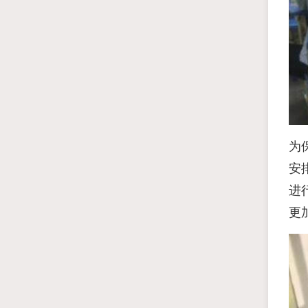
为
安
进
更