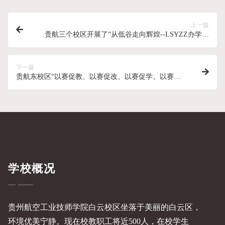
上一篇
贵航三个校区开展了“从低谷走向辉煌--LSYZZ办学经
验分享”培训
下一篇
贵航东校区“以赛促教、以赛促改、以赛促学、以赛促
建”技能大赛颁奖仪式
学校概况
贵州航空工业技师学院白云校区坐落于美丽的白云区，
环境优美宁静。现在校教职工将近500人，在校学生