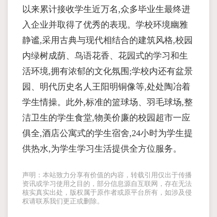
以来累计接收学生近万名,众多毕业生最终进
入企业并取得了优秀的表现。学校环境幽雅
静谧,采用古典与现代相结合的建筑风格,校园
内绿树成荫、鸟语花香、花园式的学习和生
活环境,拥有浓郁的文化氛围;学校内还有盆景
园、明代历史名人王阳明铜像等,处处陶冶着
学生情操。此外,标准的篮球场、羽毛球场,整
洁卫生的学生食堂,物美价廉的校园超市一应
俱全,酒店公寓式的学生宿舍,24小时为学生提
供热水,为学生学习生活提供全方位服务。
声明：本站致力分享有价值的内容，转载引用仅出于传播
资讯或学习使用之目的，部分信息源自互联网，存在无法
核实真实出处，版权属于原作者或原平台所有，如涉及侵
权请联系我们更正或删除。