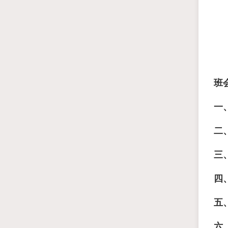
班
一
二
三
四
五
六