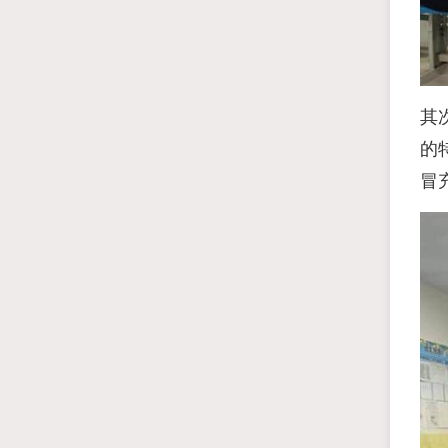
其
的
冒