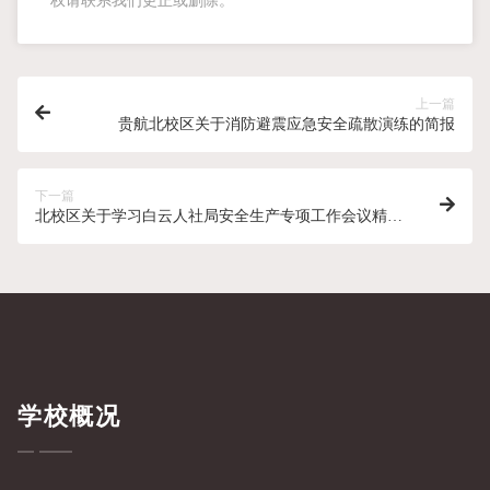
权请联系我们更正或删除。
上一篇
贵航北校区关于消防避震应急安全疏散演练的简报
下一篇
北校区关于学习白云人社局安全生产专项工作会议精神
及中秋、国庆节前安全工作部署的工作简报
学校概况