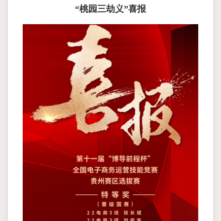
“桃园三劫义”喜报