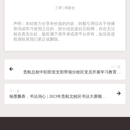
三审 | 周新合
声明：本站致力分享有价值的内容，转载引用仅出于传播
资讯或学习使用之目的，部分信息源自互联网，存在无法
核实真实出处，版权属于原作者或原平台所有，如涉及侵
权请联系我们更正或删除。
上一篇
贵航总校中职部党支部带领分校区党员开展学习教育活
动（第三期）
下一篇
翰墨飘香，书法润心 | 2023年贵航北校区书法大赛顺利
举行