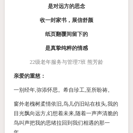
是对远方的思念
收一封家书，展信舒颜
纸页翻覆间留下的
是真挚纯粹的情感
22级老年服务与管理7班 熊芳龄
亲爱的重慈：
一别经年,弥添怀思。希自珍工,至所盼祷。
窗外老槐树柔情依旧,鸟儿仍旧站在枝头,我的
目光飘向远方,幻想着未来,随着一声声清脆的
鸟叫声把我的思绪拉回到我们相遇的那一
年。