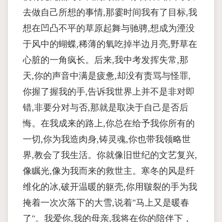
去做自己所想的事情,那霎时间我有了目标,我
想在凹凸不平的草原起舞与驰骋,想成为湮没
于风中的蝴蝶,稀薄的氧吃掉半边月亮,野草在
心脏的一角疯长。后来,我中考发挥失常,那
天,你的声音中满是疲惫,却没有责骂与怪罪,
你握了握我的手,告诉我世界上并不是非对即
错,非要分对与否,那就是取决于自己是否后
悔。在我成来的路上,你总在给予我你所有的
一切,你为我造肉身,铸灵魂,你也带我领略世
界,教会了我生活。你就像旧世纪的文艺复兴,
像瞩光,像为我而来的救世主。寒冬的风是纤
维化的冰,破开温暖的躯壳,你用皲裂的手为我
掩着一次次落下的大雪,说着"马上又是暖春
了"。我爱你,我的母亲,我将在你的陪伴下，