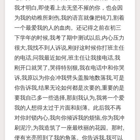
我才明白,即使看上去无坚不摧的你，也会因
为我的幼稚所刺伤,我的语言就像把钝刀,割着
一个最爱我的人的血肉。还记得之前在初三
下学年的时候,我考了期中测试以后,内心压力
很大,我找不到人诉说,刚好这时候你打班主任
的电话,问我最近如何,班主任让我接电话,我
刚开口就哭了,哭得特别狠,我在电话中和你哭
诉,我原以为你会冲我劈头盖脸地数落我,可是
你告诉我,结果无论如何都是次要的,重要的是
要我自己多一些选择,那刻我认为,我将一个爱
我的人想得太过于片面和刻薄。此后我不再
对你封锁内心,我向你倾诉我的烦恼,你为我冲
刷泥泞,为我造筑了一座最昳丽的花园。那时,
便有光亮照到了我的角落。你告诉我,我可以