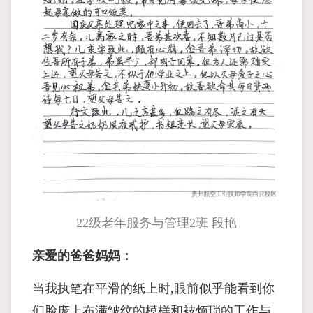
22级老年服务与管理2班 段艳
亲爱的爸爸妈妈：
当我执笔在平滑的纸上时,眼前似乎能看到你
们脸庞上布满皱纹的模样和被烦琐的工作与