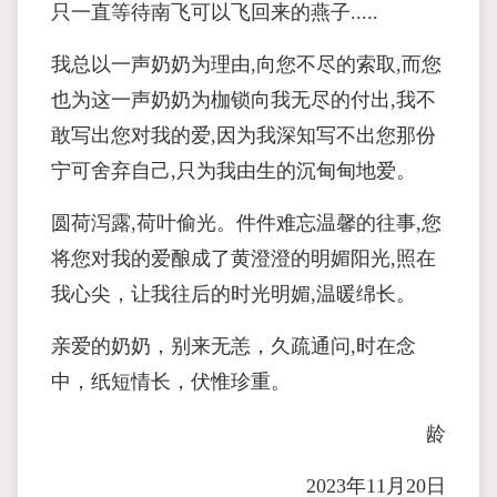
只一直等待南飞可以飞回来的燕子.....
我总以一声奶奶为理由,向您不尽的索取,而您
也为这一声奶奶为枷锁向我无尽的付出,我不
敢写出您对我的爱,因为我深知写不出您那份
宁可舍弃自己,只为我由生的沉甸甸地爱。
圆荷泻露,荷叶偷光。件件难忘温馨的往事,您
将您对我的爱酿成了黄澄澄的明媚阳光,照在
我心尖，让我往后的时光明媚,温暖绵长。
亲爱的奶奶，别来无恙，久疏通问,时在念
中，纸短情长，伏惟珍重。
龄
2023年11月20日