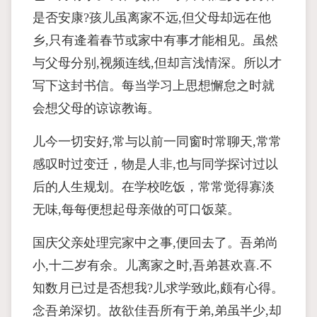
是否安康?孩儿虽离家不远,但父母却远在他
乡,只有逄着春节或家中有事才能相见。虽然
与父母分别,视频连线,但却言浅情深。所以才
写下这封书信。每当学习上思想懈怠之时就
会想父母的谅谅教诲。
儿今一切安好,常与以前一同窗时常聊天,常常
感叹时过变迁，物是人非,也与同学探讨过以
后的人生规划。在学校吃饭，常常觉得寡淡
无味,每每便想起母亲做的可口饭菜。
国庆父亲处理完家中之事,便回去了。吾弟尚
小,十二岁有余。儿离家之时,吾弟甚欢喜.不
知数月已过是否想我?儿求学致此,颇有心得。
念吾弟深切。故欲佳吾所有于弟,弟虽半少,却