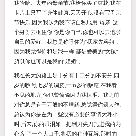
我哈哈。去年的母亲节,我给你买了束花,我在
卡片上只写了身体健康,天天开心,没有写母亲
节快乐,因为我认为我不该自私地用"母亲"这
个身份去框住你,你是你自己,你也可以去追求
自己的爱好。我总是称呼你为"我家先容姐",
因为我觉得你和是我一样,都是爱美的"女孩",
所以你也可以是我的"姐姐"。
我在长大的路上是十分有十二分的不安分,四
岁的吵闹,七岁的调皮,十五岁的叛逆;在我看
不见的地方,你也曾偷偷因为我抹泪。我之前
对你总是有千万般的不理解,总觉得你题大作,
总认为你是在为一些没有必要的事情大呼小
叫,后来,你的眼泪如一把利刀尖刀扎进我的内
心,剜了一个大口子,将我的种种瓦解,那时的