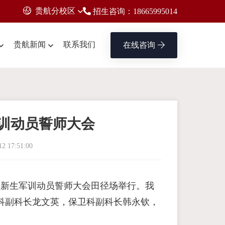
贵航分校区
招生咨询：18665995014
贵航新闻
联系我们
在线咨询
军训动员誓师大会
12 17:51:00
21级新生军训动员誓师大会田径场举行。我
科副科长龙文英，保卫科副科长韩永钦，