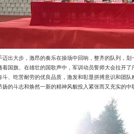
手迈出大步，激昂的奏乐在操场中回响，整齐的队列，划
随着国旗。在雄壮的国歌声中，军训动员誓师大会拉开了序
奋斗、吃苦耐劳的优良品质，激发和彰显拼搏意识和团队
昂扬的斗志和焕然一新的精神风貌投入紧张而又充实的中