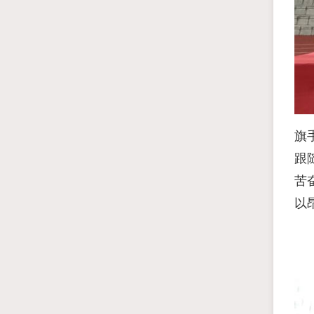
旗
跟
苦
以