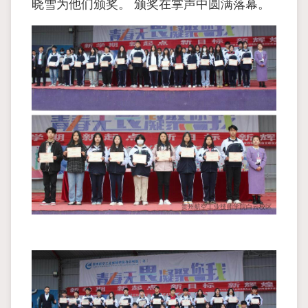
晓雪为他们颁奖。 颁奖在掌声中圆满落幕。