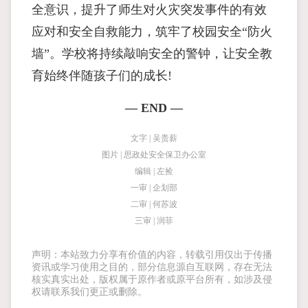
全意识，提升了师生对火灾突发事件的有效
应对和安全自救能力，筑牢了校园安全“防火
墙”。学校将持续敲响安全的警钟，让安全教
育始终伴随孩子们的成长!
— END —
文字 | 吴贵薪
图片 | 思政处安全保卫办公室
编辑 | 左捡
一审 | 企划部
二审 | 何苏波
三审 | 润菲
声明：本站致力分享有价值的内容，转载引用仅出于传播
资讯或学习使用之目的，部分信息源自互联网，存在无法
核实真实出处，版权属于原作者或原平台所有，如涉及侵
权请联系我们更正或删除。