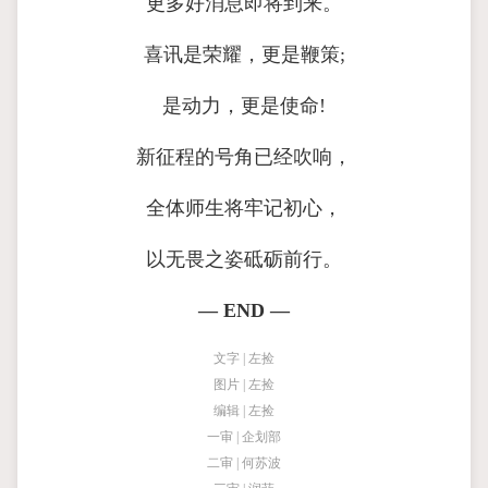
更多好消息即将到来。
喜讯是荣耀，更是鞭策;
是动力，更是使命!
新征程的号角已经吹响，
全体师生将牢记初心，
以无畏之姿砥砺前行。
— END —
文字 | 左捡
图片 | 左捡
编辑 | 左捡
一审 | 企划部
二审 | 何苏波