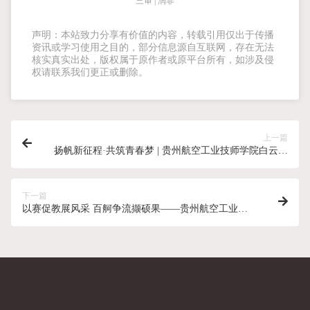
三审 | 润菲
声明：本站致力分享有价值的内容，转载引用仅出于传播
资讯或学习使用之目的，部分信息源自互联网，存在无法
核实真实出处，版权属于原作者或原平台所有，如涉及侵
权请联系我们更正或删除。
上一篇
扬帆新征程·共筑青春梦 | 贵州航空工业技师学院白云校
区2025年开学典礼暨表彰大会
下一篇
以赛促教展风采 百舸争流撷硕果——贵州航空工业技
师学院白云校区教师在职业技能竞赛中再创佳绩