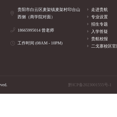
贵阳市白云区麦架镇麦架村印台山
走进贵航
西侧（商学院对面）
专业设置
招生专题
18665995014 曾老师
入学答疑
贵航校报
工作时间 (08AM - 10PM)
二戈寨校区官
rved.
黔ICP备2023001555号-1