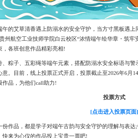
端午的艾草清香遇上防溺水的安全守护，当方寸黑板遇上
?贵州航空工业技师学院白云校区“浓情端午绘华章・筑牢
束，各班创意作品精彩亮相!
舟、粽子、五彩绳等端午元素，搭配防溺水安全标语与警
心意。目前，线上投票正式开启，投票截止至2026年6月14日(周
级作品，为他们call助力!
投票方式
[点击进入投票页面
一份作品，都是学子对端午古韵与安全守护的理解与表达
。快来为心仪的作品投上宝贵一票吧!