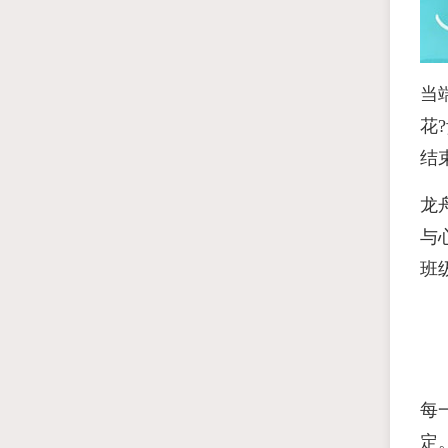
当
花
结
龙
与
班
每
定