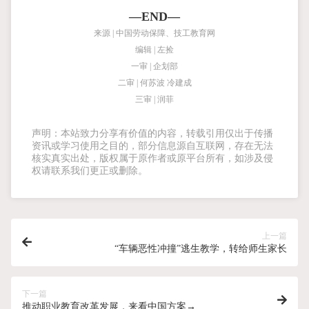
—END—
来源 | 中国劳动保障、技工教育网
编辑 | 左捡
一审 | 企划部
二审 | 何苏波 冷建成
三审 | 润菲
声明：本站致力分享有价值的内容，转载引用仅出于传播
资讯或学习使用之目的，部分信息源自互联网，存在无法
核实真实出处，版权属于原作者或原平台所有，如涉及侵
权请联系我们更正或删除。
上一篇
“车辆恶性冲撞”逃生教学，转给师生家长
下一篇
推动职业教育改革发展，来看中国方案→