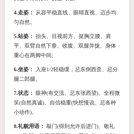
4.
走姿：
从容平稳直线、眼睛直视、迈步均
匀自然。
5.
站姿：
抬头、目视前方、挺胸立腰、肩
平、双臂自然下垂、收腹、双腿并拢、身体
重心在两脚中间;
6.
坐姿：
入座1/2轻稳缓，忌东倒西歪、忌分
腿二郎腿。
7.
状态：
眼神(有交流、忌东张西望)、全程微
笑(自然真诚)、自信稳重(快想慢说、忌各种
小动作)。
8.
礼貌用语：
敲门(得到允许后进门)、敬礼