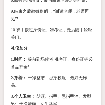
8.回答完问题后，带句谢谢老师之类的话;
9.结束之后微微鞠躬 ，“谢谢老师，老师再
见”!
10.双手接过身份证、准考证，走后随手轻轻
关门。
礼仪加分
1.
时间：
提前到场候考!准考证、身份证等必
备品齐全!
2.
穿着：
干净整洁，忌穿校服，最好无饰
品。
3.
个人卫生：
胡须、指甲、忌指甲油、发型
男生干净清爽、女生马尾。