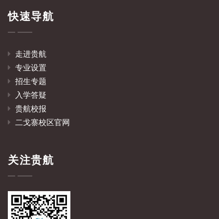
快速导航
走进贵航
专业设置
招生专题
入学答疑
贵航校报
二戈寨校区官网
关注贵航