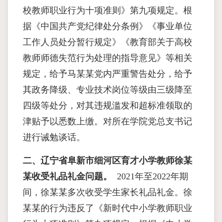
校教师职业行为十项准则》第九项规定。根
据《中国共产党纪律处分条例》《事业单位
工作人员处分暂行规定》《教育部关于高校
教师师德失范行为处理的指导意见》等相关
规定，给予马某某党内严重警告处分，给予
其政务降级、专业技术岗位等级由三级降至
四级等处分，对其违规滥发和超标准领取的
津贴予以悉数上缴。对所在学院党总支书记
进行诫勉谈话。
二、辽宁省阜新市细河区育才小学教师徐某
某收受礼品礼金问题。
2021年至2022年期
间，徐某某多次收受学生家长礼品礼金。徐
某某的行为违反了《新时代中小学教师职业