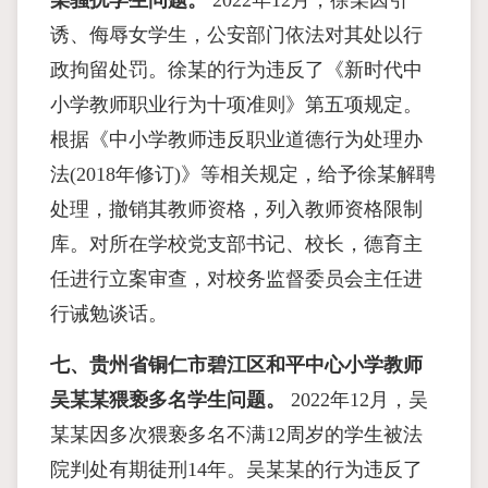
某骚扰学生问题。
2022年12月，徐某因引
诱、侮辱女学生，公安部门依法对其处以行
政拘留处罚。徐某的行为违反了《新时代中
小学教师职业行为十项准则》第五项规定。
根据《中小学教师违反职业道德行为处理办
法(2018年修订)》等相关规定，给予徐某解聘
处理，撤销其教师资格，列入教师资格限制
库。对所在学校党支部书记、校长，德育主
任进行立案审查，对校务监督委员会主任进
行诫勉谈话。
七、贵州省铜仁市碧江区和平中心小学教师
吴某某猥亵多名学生问题。
2022年12月，吴
某某因多次猥亵多名不满12周岁的学生被法
院判处有期徒刑14年。吴某某的行为违反了