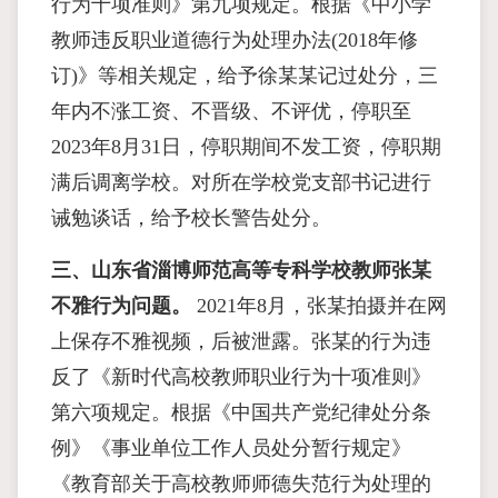
行为十项准则》第九项规定。根据《中小学
教师违反职业道德行为处理办法(2018年修
订)》等相关规定，给予徐某某记过处分，三
年内不涨工资、不晋级、不评优，停职至
2023年8月31日，停职期间不发工资，停职期
满后调离学校。对所在学校党支部书记进行
诫勉谈话，给予校长警告处分。
三、山东省淄博师范高等专科学校教师张某
不雅行为问题。
2021年8月，张某拍摄并在网
上保存不雅视频，后被泄露。张某的行为违
反了《新时代高校教师职业行为十项准则》
第六项规定。根据《中国共产党纪律处分条
例》《事业单位工作人员处分暂行规定》
《教育部关于高校教师师德失范行为处理的