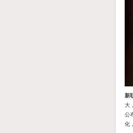
新
大
公
化