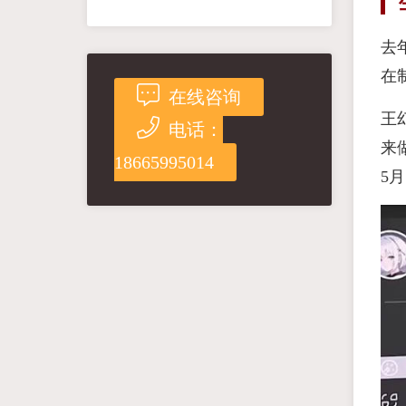
去
在
在线咨询
王
电话：
来
18665995014
5