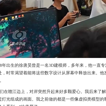
998年出生的徐唐昊曾是一名3D建模师，多年来，他一直
处，时常渴望着能将这些数字设计从屏幕中释放出来。他
”。
我们在赣江边上，对岸突然升起来好多颗爱心。我后来了
过灯光组成的画面。我之前做的都是一些像虚拟类模型的