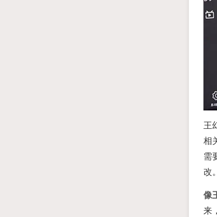
王
相
需
改
像
来