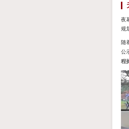
夜
规
随
公
程