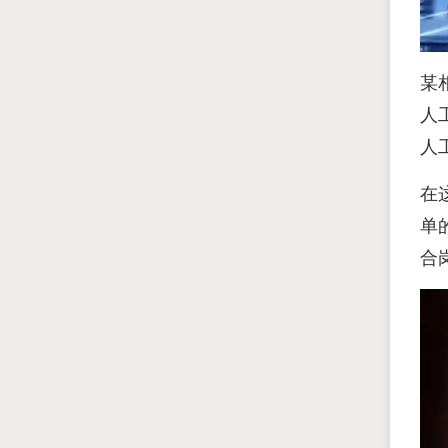
某
人
人
在
单
合