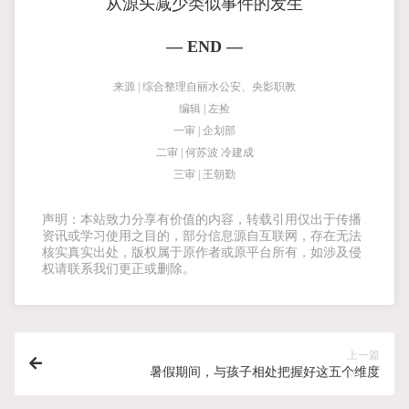
从源头减少类似事件的发生
— END —
来源 | 综合整理自丽水公安、央影职教
编辑 | 左捡
一审 | 企划部
二审 | 何苏波 冷建成
三审 | 王朝勤
声明：本站致力分享有价值的内容，转载引用仅出于传播
资讯或学习使用之目的，部分信息源自互联网，存在无法
核实真实出处，版权属于原作者或原平台所有，如涉及侵
权请联系我们更正或删除。
上一篇
暑假期间，与孩子相处把握好这五个维度