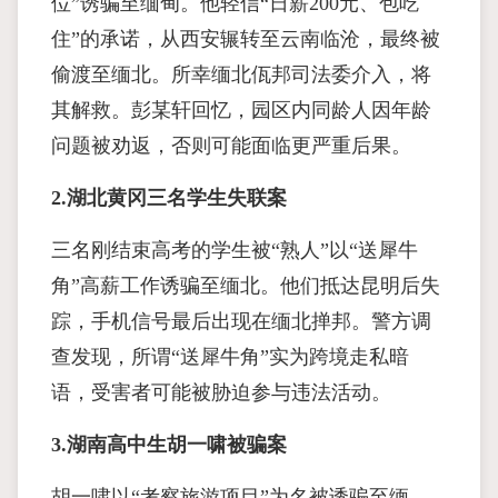
位”诱骗至缅甸。他轻信“日薪200元、包吃
住”的承诺，从西安辗转至云南临沧，最终被
偷渡至缅北。所幸缅北佤邦司法委介入，将
其解救。彭某轩回忆，园区内同龄人因年龄
问题被劝返，否则可能面临更严重后果。
2.湖北黄冈三名学生失联案
三名刚结束高考的学生被“熟人”以“送犀牛
角”高薪工作诱骗至缅北。他们抵达昆明后失
踪，手机信号最后出现在缅北掸邦。警方调
查发现，所谓“送犀牛角”实为跨境走私暗
语，受害者可能被胁迫参与违法活动。
3.湖南高中生胡一啸被骗案
胡一啸以“考察旅游项目”为名被诱骗至缅