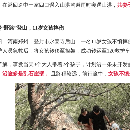
。在返回途中一家四口误入山洪沟避雨时突遇山洪，
其妻
。
爬“野路”登山，11岁女孩摔伤
日，河南郑州，登封市永泰寺后山，一名11岁女孩不慎摔
护人员急救后，将女孩转移至担架，成功转运至120救护
了解，事发当天3个大人带着2个孩子，计划沿一条未开发
，
沿途多是乱石崖壁，
且路程较远，前行途中，
女孩不慎