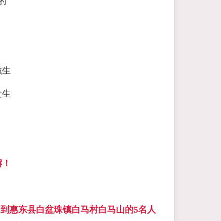
的
滋生
发生
懈！
到惠东县白盆珠镇白马村白马山的5名人