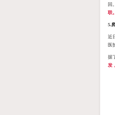
回
联
5.
近
医
据
发