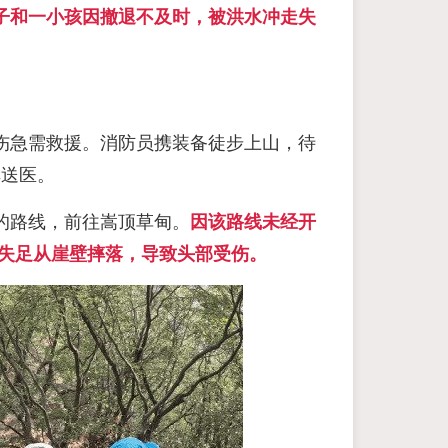
子和一小孩因撤退不及时，被洪水冲走失
伤急需救援。消防员携装备徒步上山，待
车送医。
的路线，前往嵩顶草甸。
因该路线未经开
失足从崖壁摔落，
导致头部受伤。