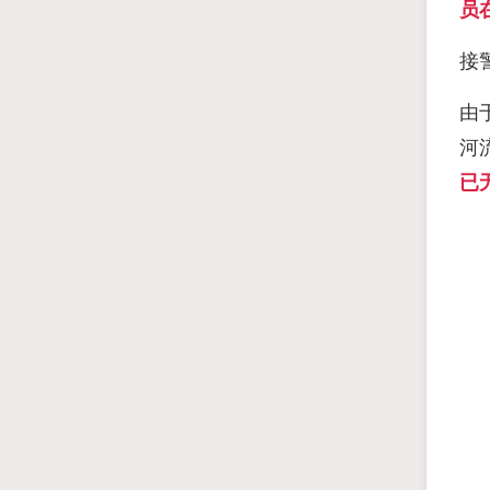
员
接
由
河
已