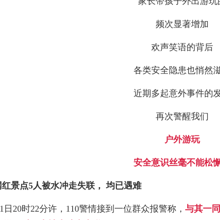
家长带孩子外出游玩
频次显著增加
欢声笑语的背后
各类安全隐患也悄然
近期多起意外事件的
再次警醒我们
户外游玩
安全意识丝毫不能松
网红景点5人被水冲走失联，
均已遇难
月1日20时22分许，110警情接到一位群众报警称，
与其一同