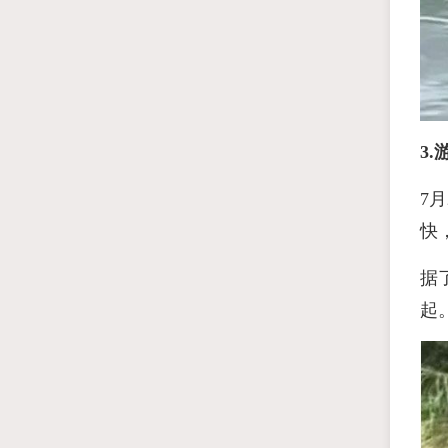
3.
7
快
据
起