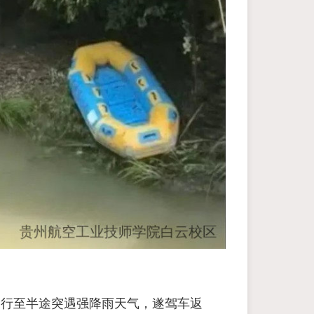
，行至半途突遇强降雨天气，遂驾车返