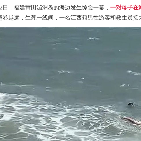
月2日，福建莆田湄洲岛的海边发生惊险一幕，
一对母子在
越卷越远，生死一线间，一名江西籍男性游客和救生员接