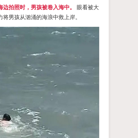
海边拍照时，男孩被卷入海中。
眼看被大
力将男孩从汹涌的海浪中救上岸。