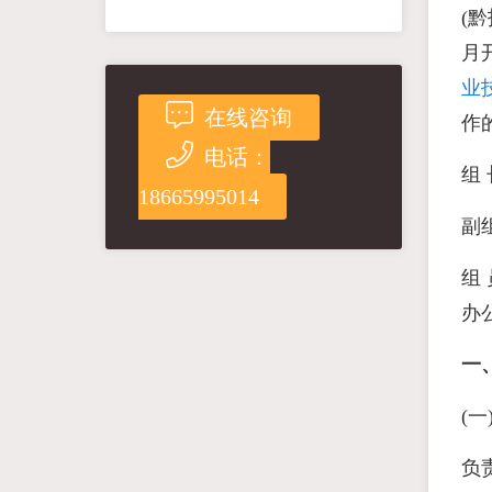
(黔
月
业
在线咨询
作
电话：
组
18665995014
副
组
办
一
(
负