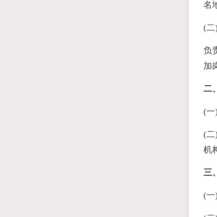
名
(
负
加
二
(
(
机
三
(一