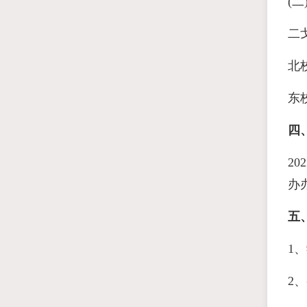
(
二戈
北校
东校
四
2
办
五
1
2