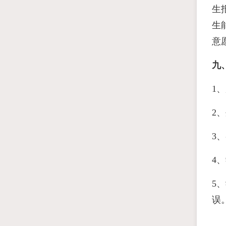
生
生
意
九
1
2
3
4
5
误