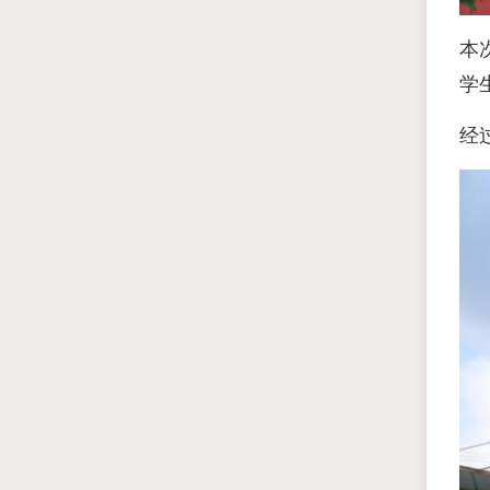
本
学
经