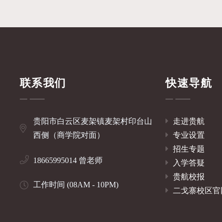
联系我们
快速导航
贵阳市白云区麦架镇麦架村印台山
走进贵航
西侧（商学院对面）
专业设置
招生专题
18665995014 曾老师
入学答疑
贵航校报
工作时间 (08AM - 10PM)
二戈寨校区官