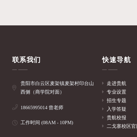
联系我们
快速导航
贵阳市白云区麦架镇麦架村印台山
走进贵航
西侧（商学院对面）
专业设置
招生专题
18665995014 曾老师
入学答疑
贵航校报
工作时间 (08AM - 10PM)
二戈寨校区官