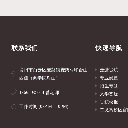
联系我们
快速导航
贵阳市白云区麦架镇麦架村印台山
走进贵航
西侧（商学院对面）
专业设置
招生专题
18665995014 曾老师
入学答疑
贵航校报
工作时间 (08AM - 10PM)
二戈寨校区官