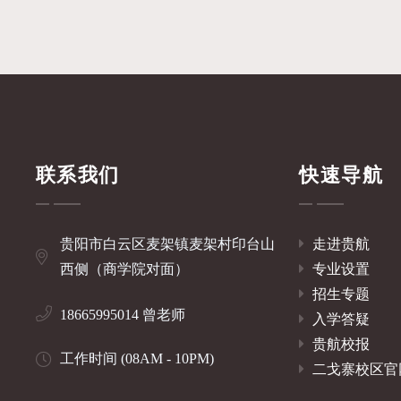
联系我们
快速导航
贵阳市白云区麦架镇麦架村印台山
走进贵航
西侧（商学院对面）
专业设置
招生专题
18665995014 曾老师
入学答疑
贵航校报
工作时间 (08AM - 10PM)
二戈寨校区官