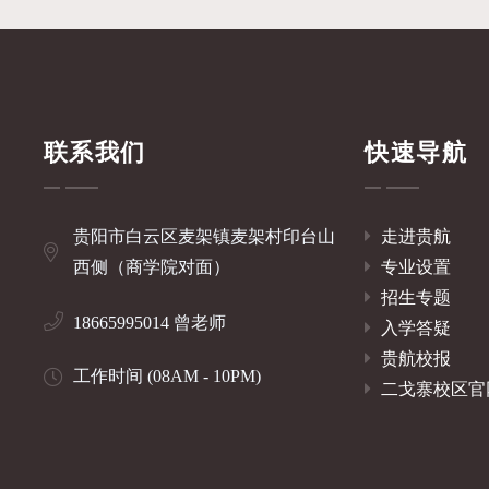
联系我们
快速导航
贵阳市白云区麦架镇麦架村印台山
走进贵航
西侧（商学院对面）
专业设置
招生专题
18665995014 曾老师
入学答疑
贵航校报
工作时间 (08AM - 10PM)
二戈寨校区官