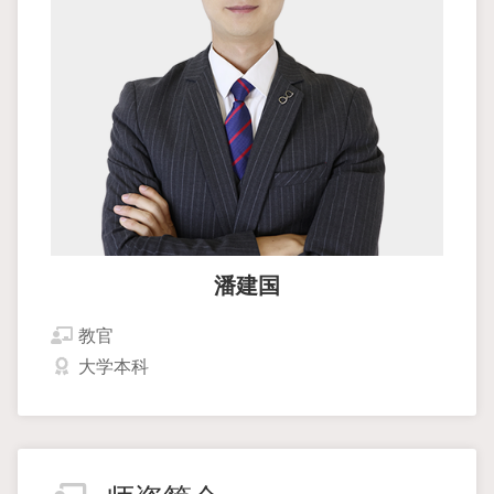
潘建国
教官
大学本科