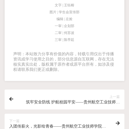
文字 | 王钰榕
图片 | 学生会宣传部
编辑 | 左捡
一审 | 企划部
二审 | 何苏波
三审 | 陈亭廷
声明：本站致力分享有价值的内容，转载引用仅出于传播
资讯或学习使用之目的，部分信息源自互联网，存在无法
核实真实出处，版权属于原作者或原平台所有，如涉及侵
权请联系我们更正或删除。
上一篇
筑牢安全防线 护航校园平安——贵州航空工业技师学
院白云校区开展全体教职工消防安全专题培训
下一篇
入团传薪火，光影绘青春——贵州航空工业技师学院白