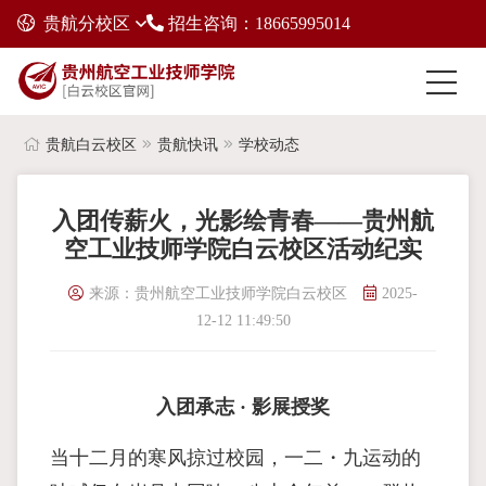
贵航分校区
招生咨询：18665995014
贵航白云校区
贵航快讯
学校动态
入团传薪火，光影绘青春——贵州航
空工业技师学院白云校区活动纪实
来源：贵州航空工业技师学院白云校区
2025-
12-12 11:49:50
入团承志 · 影展授奖
当十二月的寒风掠过校园，一二・九运动的