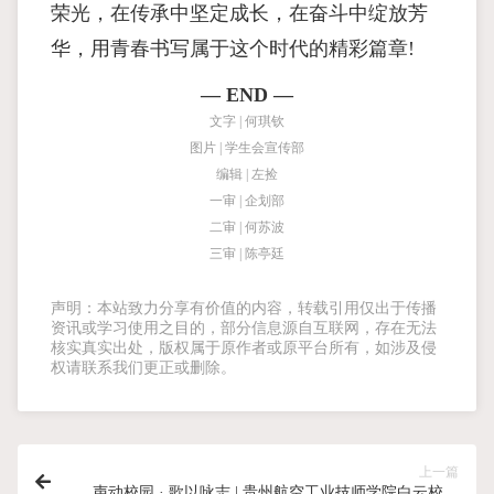
荣光，在传承中坚定成长，在奋斗中绽放芳
华，用青春书写属于这个时代的精彩篇章!
— END —
文字 | 何琪钦
图片 | 学生会宣传部
编辑 | 左捡
一审 | 企划部
二审 | 何苏波
三审 | 陈亭廷
声明：本站致力分享有价值的内容，转载引用仅出于传播
资讯或学习使用之目的，部分信息源自互联网，存在无法
核实真实出处，版权属于原作者或原平台所有，如涉及侵
权请联系我们更正或删除。
上一篇
声动校园 · 歌以咏志 | 贵州航空工业技师学院白云校区