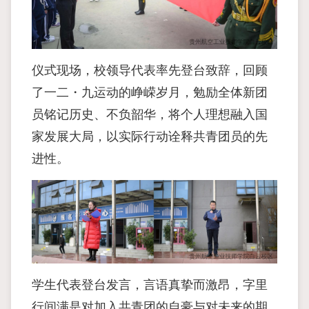
仪式现场，校领导代表率先登台致辞，回顾
了一二・九运动的峥嵘岁月，勉励全体新团
员铭记历史、不负韶华，将个人理想融入国
家发展大局，以实际行动诠释共青团员的先
进性。
学生代表登台发言，言语真挚而激昂，字里
行间满是对加入共青团的自豪与对未来的期