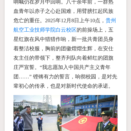
呐喊仍在岁月中回响。八十余年前，一群热
血青年以赤子之心赴国难，用臂膀扛起民族
危亡的重任。2025年12月8日上午10点，
贵州
航空工业技师学院白云校区
的前操场上，五
星红旗在风中猎猎作响，新一批共青团员身
着整洁校服，胸前的团徽熠熠生辉，在安仕
友主任的带领下，整齐列队向着鲜红的团旗
庄严宣誓。“我志愿加入中国共产主义青年
团……” 铿锵有力的誓言，响彻校园，是对先
辈初心的传承，也是对新时代使命的承诺。