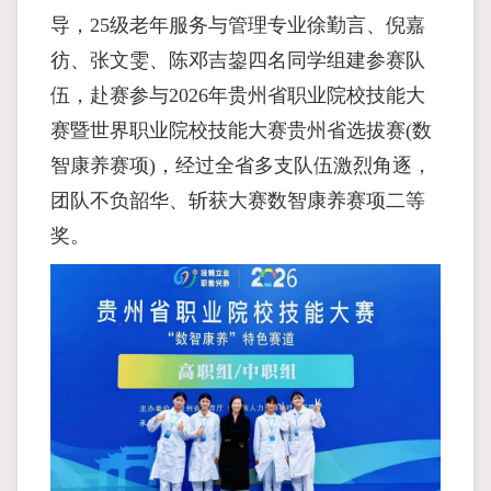
导，25级老年服务与管理专业徐勤言、倪嘉
彷、张文雯、陈邓吉鋆四名同学组建参赛队
伍，赴赛参与2026年贵州省职业院校技能大
赛暨世界职业院校技能大赛贵州省选拔赛(数
智康养赛项)，经过全省多支队伍激烈角逐，
团队不负韶华、斩获大赛数智康养赛项二等
奖。