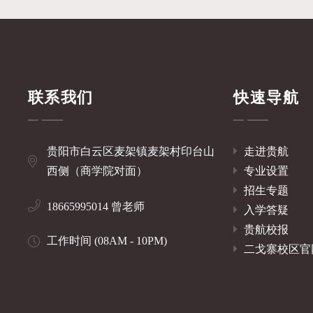
联系我们
快速导航
贵阳市白云区麦架镇麦架村印台山
走进贵航
西侧（商学院对面）
专业设置
招生专题
18665995014 曾老师
入学答疑
贵航校报
工作时间 (08AM - 10PM)
二戈寨校区官