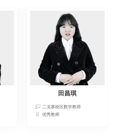
田昌琪
二戈寨校区数学教师
数
优秀教师
大